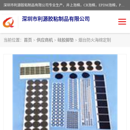
深圳市利源胶粘制品有限公司专业生产，井上泡棉，CR泡棉，EPDM泡棉，PORON泡棉厚度剖切，公差正负0.1mm，硅胶条，脚垫，异形一次成型，雕刻EVA海绵；包装材料:精密仪器、医疗器具、运输时缓冲、防震材料。建筑:住房装潢材料、房屋门窗密封；轻便、强韧性：轻便并且具有较强的韧性，良好的耐油性与耐溶剂性。隔热性：导热性低具有优越的保温性，具有的回弹性。
深圳市利源胶粘制品有限公司
当前位置：
首页
>
供应商机
>
硅胶脚垫
> 烟台防火海绵定制
CR橡胶
EPDM泡棉
PORON泡棉
防火海绵
EVA珍珠棉异形
硅胶脚垫
佛橡胶泡棉