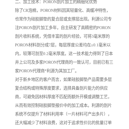
二、加工技术：PORON剖片加工的精细化优势
除了CR泡棉，PORON材料因其轻量化、高缓冲特性，
也常作为硅胶脚垫的复合层或支撑层出现。利源公司专
注PORON剖片加工多年，自主研发了高精密的PORON
剖片收料系统，凭借丰富的剖片经验，可将3毫米厚的
PORON材料剖分成7层，每层厚度公差均在±0.1毫米以
内，较薄可剖至0.2毫米厚度。这一技术能力得到了日本
井上公司及多家PORON代理商的一致认可，目前已有三
家PORON代理商*利源为其加工厂。
对于新乡地区的客户而言，如果硅胶脚垫产品需要多层
复合结构或特殊厚度要求，选择具备剖片能力的供应
商，可避免因材料厚度不匹配而额外开模或调整工艺，
从而有效控制硅胶脚垫报价中的加工成本。利源的剖片
系统不仅提升了材料利用率（一片材料可产出多片），
还大幅减少了材料浪费，这对于追求性价比的批量订单