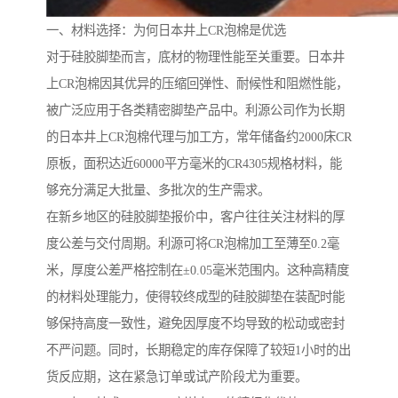
一、材料选择：为何日本井上CR泡棉是优选
对于硅胶脚垫而言，底材的物理性能至关重要。日本井
上CR泡棉因其优异的压缩回弹性、耐候性和阻燃性能，
被广泛应用于各类精密脚垫产品中。利源公司作为长期
的日本井上CR泡棉代理与加工方，常年储备约2000床CR
原板，面积达近60000平方毫米的CR4305规格材料，能
够充分满足大批量、多批次的生产需求。
在新乡地区的硅胶脚垫报价中，客户往往关注材料的厚
度公差与交付周期。利源可将CR泡棉加工至薄至0.2毫
米，厚度公差严格控制在±0.05毫米范围内。这种高精度
的材料处理能力，使得较终成型的硅胶脚垫在装配时能
够保持高度一致性，避免因厚度不均导致的松动或密封
不严问题。同时，长期稳定的库存保障了较短1小时的出
货反应期，这在紧急订单或试产阶段尤为重要。