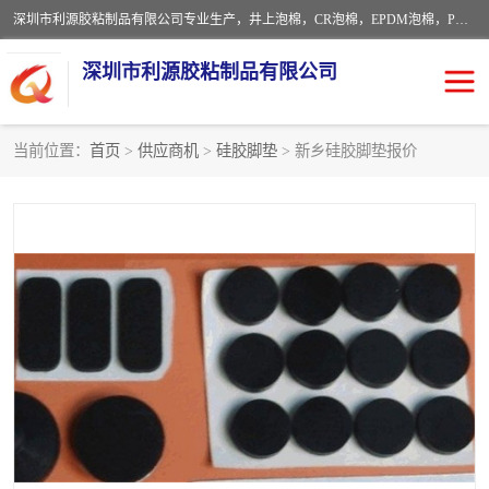
深圳市利源胶粘制品有限公司专业生产，井上泡棉，CR泡棉，EPDM泡棉，PORON泡棉厚度剖切，公差正负0.1mm，硅胶条，脚垫，异形一次成型，雕刻EVA海绵；包装材料:精密仪器、医疗器具、运输时缓冲、防震材料。建筑:住房装潢材料、房屋门窗密封；轻便、强韧性：轻便并且具有较强的韧性，良好的耐油性与耐溶剂性。隔热性：导热性低具有优越的保温性，具有的回弹性。
深圳市利源胶粘制品有限公司
当前位置：
首页
>
供应商机
>
硅胶脚垫
> 新乡硅胶脚垫报价
CR橡胶
EPDM泡棉
PORON泡棉
防火海绵
EVA珍珠棉异形
硅胶脚垫
佛橡胶泡棉