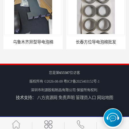
长春方位导电泡棉批发
沈阳硅胶橡垫定制
您是第
655507
位访客
版权所有 ©2026-08-09
粤ICP备2025403152号-1
深圳市利源胶粘制品有限公司
保留所有权利.
技术支持：
八方资源网
免责声明
管理员入口
网站地图
银川亮面液态发泡硅胶垫片定制
贵阳硅胶垫片厂家