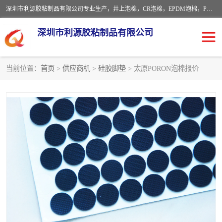
深圳市利源胶粘制品有限公司专业生产，井上泡棉，CR泡棉，EPDM泡棉，PORON泡棉厚度剖切，公差正负0.1mm，硅胶条，脚垫，异形一次成型，雕刻EVA海绵；包装材料:精密仪器、医疗器具、运输时缓冲、防震材料。建筑:住房装潢材料、房屋门窗密封；轻便、强韧性：轻便并且具有较强的韧性，良好的耐油性与耐溶剂性。隔热性：导热性低具有优越的保温性，具有的回弹性。
深圳市利源胶粘制品有限公司
当前位置：
首页
>
供应商机
>
硅胶脚垫
> 太原PORON泡棉报价
CR橡胶
EPDM泡棉
PORON泡棉
防火海绵
EVA珍珠棉异形
硅胶脚垫
佛橡胶泡棉