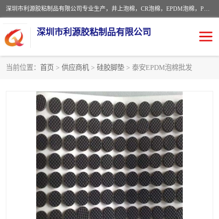
深圳市利源胶粘制品有限公司专业生产，井上泡棉，CR泡棉，EPDM泡棉，PORON泡棉厚度剖切，公差正负0.1mm，硅胶条，脚垫，异形一次成型，雕刻EVA海绵；包装材料:精密仪器、医疗器具、运输时缓冲、防震材料。建筑:住房装潢材料、房屋门窗密封；轻便、强韧性：轻便并且具有较强的韧性，良好的耐油性与耐溶剂性。隔热性：导热性低具有优越的保温性，具有的回弹性。
深圳市利源胶粘制品有限公司
当前位置：
首页
>
供应商机
>
硅胶脚垫
> 泰安EPDM泡棉批发
CR橡胶
EPDM泡棉
PORON泡棉
防火海绵
EVA珍珠棉异形
硅胶脚垫
佛橡胶泡棉