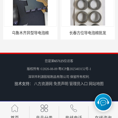
乌鲁木齐异型导电泡棉
长春方位导电泡棉批发
您是第
657125
位访客
版权所有 ©2026-08-09
粤ICP备2025403152号-1
深圳市利源胶粘制品有限公司
保留所有权利.
技术支持：
八方资源网
免责声明
管理员入口
网站地图
沈阳硅胶橡垫定制
银川亮面液态发泡硅胶垫片定制
首页
产品分类
热线电话
在线咨询