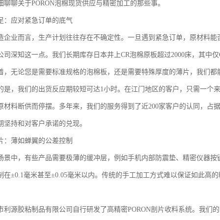
细聊聊关于PORON泡棉现货供应与精密加工的那些事。
足：应对紧急订单的底气
造企业而言，生产计划往往存在不确定性。一旦遇到紧急订单，原材料能
司深知这一点。我们长期库存日本井上CR泡棉原板超过2000床，其中仅CR
着，无论您是需要标准规格的泡棉板，还是需要特殊厚度的薄片，我们都
的是，我们的出货反应期较短可达1小时。在江门地区的客户，只需一个
原材料断供而停摆。多年来，我们的服务得到了近200家客户的认同，占
期坚持和对客户承诺的兑现。
片：薄如蝉翼的公差控制
场景中，有些产品需要极薄的缓冲层，例如手机内部防震垫、精密仪器按
制在±0.1毫米甚至±0.05毫米以内。传统的手工加工方式难以保证如此
市利源胶粘制品有限公司自行研发了高精密PORON剖片收料系统。我们