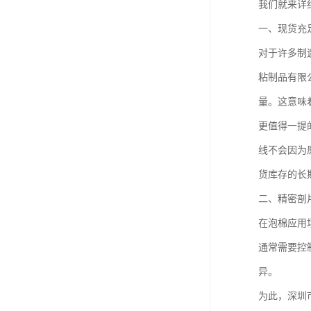
我们就来详
一、现货充
对于许多制
粘制品有限公
量。这意味
更值得一提
线不会因为
货库存的长
二、精密剖
在泡棉应用
通常需要控
异。
为此，深圳