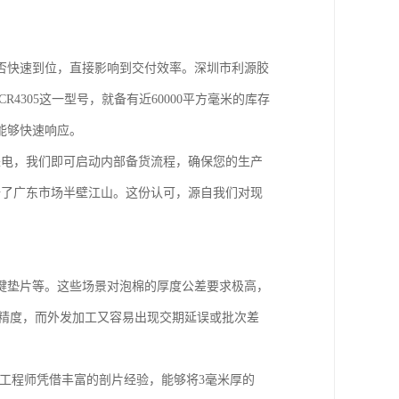
否快速到位，直接影响到交付效率。深圳市利源胶
4305这一型号，就备有近60000平方毫米的库存
能够快速响应。
来电，我们即可启动内部备货流程，确保您的生产
据了广东市场半壁江山。这份认可，源自我们对现
键垫片等。这些场景对泡棉的厚度公差要求极高，
高的精度，而外发加工又容易出现交期延误或批次差
的工程师凭借丰富的剖片经验，能够将3毫米厚的