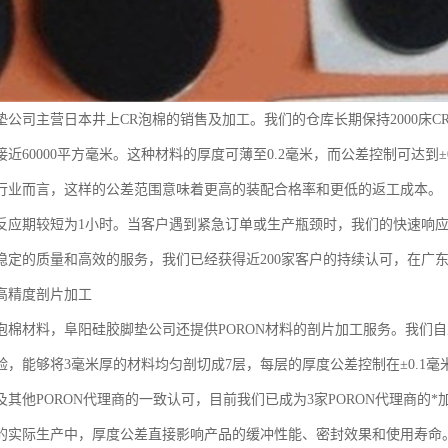
垫公司主营日本井上CR泡棉的销售及加工。我们的仓库长期保持2000床CR
近60000平方毫米。这种材料的厚度可薄至0.2毫米，而公差控制可达到
行业而言，这样的公差范围意味着更高的装配合格率和更低的返工成本。
反应期较短为1小时。当客户遇到紧急订单或生产瓶颈时，我们的快速响
稳定的质量和高效的服务，我们已经获得近200家客户的持续认可，在广
高精度剖片加工
泡棉材料，阜阳硅胶脚垫公司还提供PORON材料的剖片加工服务。我们自
验，能够将3毫米厚的材料均匀剖切成7层，每层的厚度公差控制在±0.1毫
其他PORON代理商的一致认可，目前我们已成为3家PORON代理商的*
的实际生产中，厚度公差直接影响产品的缓冲性能、密封效果和使用寿命