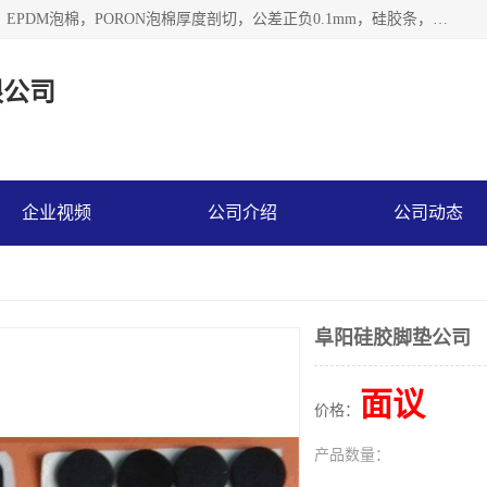
深圳市利源胶粘制品有限公司专业生产，井上泡棉，CR泡棉，EPDM泡棉，PORON泡棉厚度剖切，公差正负0.1mm，硅胶条，脚垫，异形一次成型，雕刻EVA海绵；包装材料:精密仪器、医疗器具、运输时缓冲、防震材料。建筑:住房装潢材料、房屋门窗密封；轻便、强韧性：轻便并且具有较强的韧性，良好的耐油性与耐溶剂性。隔热性：导热性低具有优越的保温性，具有的回弹性。
限公司
企业视频
公司介绍
公司动态
阜阳硅胶脚垫公司
面议
价格：
产品数量：