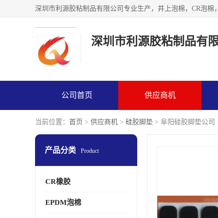
深圳市利源胶粘制品有
公司首页
供应商机
当前位置：
首页
>
供应商机
>
硅胶脚垫
> 阜阳硅胶脚垫公司
产品分类
Product
CR橡胶
EPDM泡棉