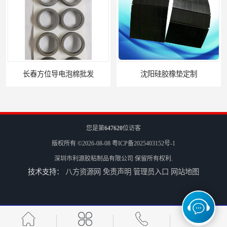
长春方位导电泡棉批发
沈阳硅胶橡垫定制
您是第
647620
位访客
版权所有 ©2026-08-08
粤ICP备2025403152号-1
深圳市利源胶粘制品有限公司
保留所有权利.
技术支持：
八方资源网
免责声明
管理员入口
网站地图
银川亮面液态发泡硅胶垫片定制
贵阳硅胶垫片厂家