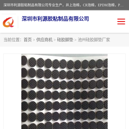
深圳市利源胶粘制品有限公司专业生产，井上泡棉，CR泡棉，EPDM泡棉，PORON泡棉厚度剖切，公差正负0.1mm，硅胶条，脚垫，异形一次成型，雕刻EVA海绵；包装材料:精密仪器、医疗器具、运输时缓冲、防震材料。建筑:住房装潢材料、房屋门窗密封；轻便、强韧性：轻便并且具有较强的韧性，良好的耐油性与耐溶剂性。隔热性：导热性低具有优越的保温性，具有的回弹性。
深圳市利源胶粘制品有限公司
当前位置：
首页
>
供应商机
>
硅胶脚垫
> 池州硅胶脚垫厂家
CR橡胶
EPDM泡棉
PORON泡棉
防火海绵
EVA珍珠棉异形
硅胶脚垫
佛橡胶泡棉