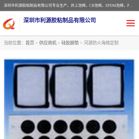
深圳市利源胶粘制品有限公司专业生产，井上泡棉，CR泡棉，EPDM泡棉，PORON泡棉厚度剖切，公差正负0.1mm，硅胶条，脚垫，异形一次成型，雕刻EVA海绵；包装材料:精密仪器、医疗器具、运输时缓冲、防震材料。建筑:住房装潢材料、房屋门窗密封；轻便、强韧性：轻便并且具有较强的韧性，良好的耐油性与耐溶剂性。隔热性：导热性低具有优越的保温性，具有的回弹性。
深圳市利源胶粘制品有限公司
当前位置：
首页
>
供应商机
>
硅胶脚垫
> 河源防火海绵定制
CR橡胶
EPDM泡棉
PORON泡棉
防火海绵
EVA珍珠棉异形
硅胶脚垫
佛橡胶泡棉