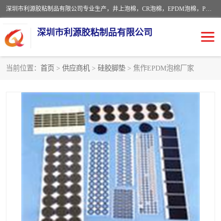
深圳市利源胶粘制品有限公司专业生产，井上泡棉，CR泡棉，EPDM泡棉，PORON泡棉厚度剖切，公差正负0.1mm，硅胶条，脚垫，异形一次成型，雕刻EVA海绵；包装材料:精密仪器、医疗器具、运输时缓冲、防震材料。建筑:住房装潢材料、房屋门窗密封；轻便、强韧性：轻便并且具有较强的韧性，良好的耐油性与耐溶剂性。隔热性：导热性低具有优越的保温性，具有的回弹性。
深圳市利源胶粘制品有限公司
当前位置：
首页
>
供应商机
>
硅胶脚垫
> 焦作EPDM泡棉厂家
CR橡胶
EPDM泡棉
PORON泡棉
防火海绵
EVA珍珠棉异形
硅胶脚垫
佛橡胶泡棉