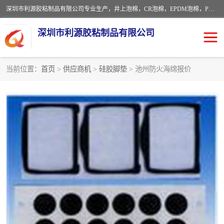
深圳市利源胶粘制品有限公司专业生产，井上泡棉，CR泡棉，EPDM泡棉，PORON泡棉厚度剖切，公差正负0.1mm，硅胶条，脚垫，异形一次成型，雕刻EVA海绵；包装材料:精密仪器、医疗器具、运输时缓冲、防震材料。建筑:住房装潢材料、房屋门窗密封；轻便、强韧性：轻便并且具有较强的韧性，良好的耐油性与耐溶剂性。隔热性：导热性低具有优越的保温性，具有的回弹性。
深圳市利源胶粘制品有限公司
当前位置：
首页
>
供应商机
>
硅胶脚垫
> 池州防火海绵报价
CR橡胶
EPDM泡棉
PORON泡棉
防火海绵
EVA珍珠棉异形
硅胶脚垫
佛橡胶泡棉