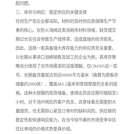
配问题。
三、库存与响应：稳定供应的关键支撑
任何生产型企业都深知，材料的及时供应是保障生产节
奏的核心。在防火海绵这类消耗性材料领域，缺货或交
期过长往往会导致生产线停滞，造成直接的经济损失。
因此，选择一家具备强大库存能力的供应商至关重要。
以长期从事进口泡棉销售及加工的企业为例，其库存策
略充分体现了对市场需求的深度理解。仅CR4305这一型
号，长期备货量就达到近60000平方毫米（换算为原板存
储量约2000床），覆盖从0.2毫米到常规厚度的全系列规
格。这种大规模的现货储备，使得出货反应期可缩短至1
小时。对于池州地区的客户而言，这意味着无需提前大
量囤货，也无需担心紧急订单时的缺料风险。供应链的
稳定性和快速响应能力，在当今快节奏的市场竞争中往
往比单纯的价格优势更具价值。