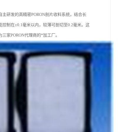
主研发的高精密PORON剖片收料系统，结合长
制在±0.1毫米以内，较薄可剖切至0.2毫米。这
三家PORON代理商的*加工厂。