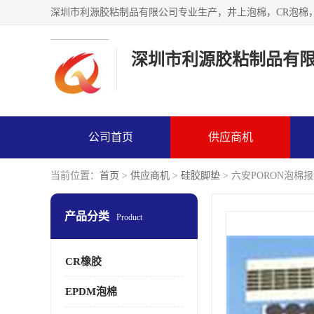
深圳市利源胶粘制品有
公司首页
供应商机
当前位置：
首页
>
供应商机
>
硅胶脚垫
> 六安PORON泡棉
产品分类
Product
CR橡胶
EPDM泡棉