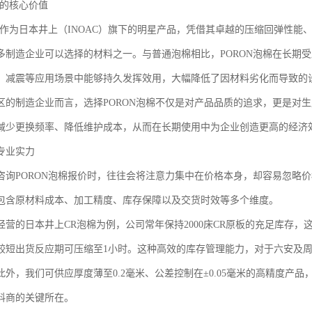
棉的核心价值
泡棉作为日本井上（INOAC）旗下的明星产品，凭借其卓越的压缩回弹性
多制造企业可以选择的材料之一。与普通泡棉相比，PORON泡棉在长期
、减震等应用场景中能够持久发挥效用，大幅降低了因材料劣化而导致的
区的制造企业而言，选择PORON泡棉不仅是对产品品质的追求，更是对
减少更换频率、降低维护成本，从而在长期使用中为企业创造更高的经济
专业实力
咨询PORON泡棉报价时，往往会将注意力集中在价格本身，却容易忽略
包含原材料成本、加工精度、库存保障以及交货时效等多个维度。
经营的日本井上CR泡棉为例，公司常年保持2000床CR原板的充足库存
较短出货反应期可压缩至1小时。这种高效的库存管理能力，对于六安及
此外，我们可供应厚度薄至0.2毫米、公差控制在±0.05毫米的高精度产
料商的关键所在。