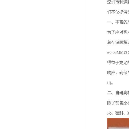
深圳市利源
们不仅提供
一、丰富的
为了应对客
总存储面积近
±0.05M
得益于充足
响应，确保
山。
二、自研高
除了销售原
火、密封、