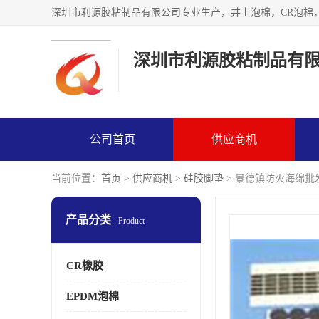
深圳市利源胶粘制品有
公司首页
供应商机
当前位置：
首页
>
供应商机
>
硅胶脚垫
> 景德镇防火海绵批
产品分类
Product
CR橡胶
EPDM泡棉