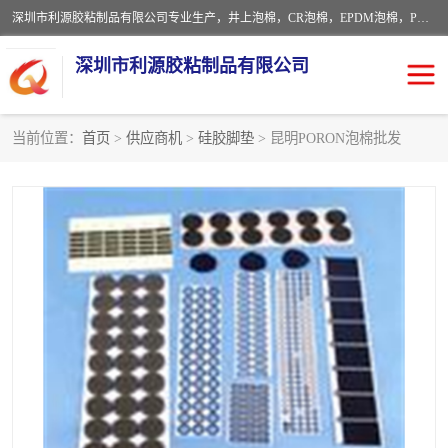
深圳市利源胶粘制品有限公司专业生产，井上泡棉，CR泡棉，EPDM泡棉，PORON泡棉厚度剖切，公差正负0.1mm，硅胶条，脚垫，异形一次成型，雕刻EVA海绵；包装材料:精密仪器、医疗器具、运输时缓冲、防震材料。建筑:住房装潢材料、房屋门窗密封；轻便、强韧性：轻便并且具有较强的韧性，良好的耐油性与耐溶剂性。隔热性：导热性低具有优越的保温性，具有的回弹性。
深圳市利源胶粘制品有限公司
当前位置：
首页
>
供应商机
>
硅胶脚垫
> 昆明PORON泡棉批发
CR橡胶
EPDM泡棉
PORON泡棉
防火海绵
EVA珍珠棉异形
硅胶脚垫
佛橡胶泡棉