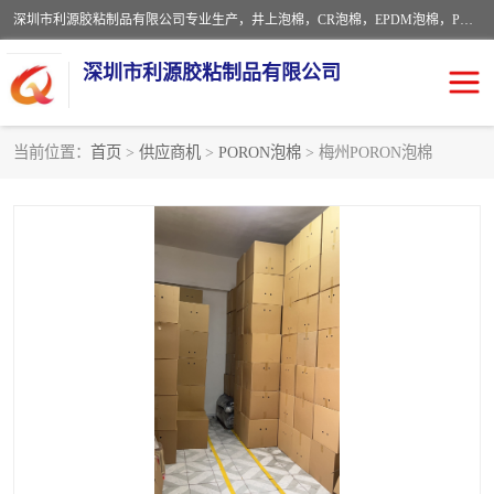
深圳市利源胶粘制品有限公司专业生产，井上泡棉，CR泡棉，EPDM泡棉，PORON泡棉厚度剖切，公差正负0.1mm，硅胶条，脚垫，异形一次成型，雕刻EVA海绵；包装材料:精密仪器、医疗器具、运输时缓冲、防震材料。建筑:住房装潢材料、房屋门窗密封；轻便、强韧性：轻便并且具有较强的韧性，良好的耐油性与耐溶剂性。隔热性：导热性低具有优越的保温性，具有的回弹性。
深圳市利源胶粘制品有限公司
当前位置：
首页
>
供应商机
>
PORON泡棉
> 梅州PORON泡棉
CR橡胶
EPDM泡棉
PORON泡棉
防火海绵
EVA珍珠棉异形
硅胶脚垫
佛橡胶泡棉