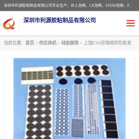
深圳市利源胶粘制品有限公司专业生产，井上泡棉，CR泡棉，EPDM泡棉，PORON泡棉厚度剖切，公差正负0.1mm，硅胶条，脚垫，异形一次成型，雕刻EVA海绵；包装材料:精密仪器、医疗器具、运输时缓冲、防震材料。建筑:住房装潢材料、房屋门窗密封；轻便、强韧性：轻便并且具有较强的韧性，良好的耐油性与耐溶剂性。隔热性：导热性低具有优越的保温性，具有的回弹性。
深圳市利源胶粘制品有限公司
当前位置：
首页
>
供应商机
>
硅胶脚垫
> 上饶EVA珍珠棉异形批发
CR橡胶
EPDM泡棉
PORON泡棉
防火海绵
EVA珍珠棉异形
硅胶脚垫
佛橡胶泡棉