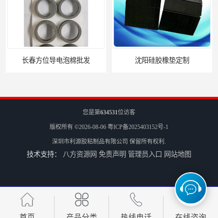
长春方位导电泡棉批发
沈阳硅胶橡垫定制
您是第
634531
位访客
版权所有 ©2026-08-06
粤ICP备2025403152号-1
深圳市利源胶粘制品有限公司
保留所有权利.
技术支持：
八方资源网
免责声明
管理员入口
网站地图
银川亮面液态发泡硅胶垫片定制
贵阳硅胶垫片厂家
首页
产品分类
热线电话
在线咨询