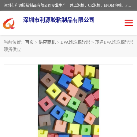
深圳市利源胶粘制品有限公司专业生产，井上泡棉，CR泡棉，EPDM泡棉，PORON泡棉厚度剖切，公差正负0.1mm，硅胶条，脚垫，异形一次成型，雕刻EVA海绵；包装材料:精密仪器、医疗器具、运输时缓冲、防震材料。建筑:住房装潢材料、房屋门窗密封；轻便、强韧性：轻便并且具有较强的韧性，良好的耐油性与耐溶剂性。隔热性：导热性低具有优越的保温性，具有的回弹性。
深圳市利源胶粘制品有限公司
当前位置：
首页
>
供应商机
>
EVA珍珠棉异形
> 茂名EVA珍珠棉异形
现货供应
CR橡胶
EPDM泡棉
PORON泡棉
防火海绵
EVA珍珠棉异形
硅胶脚垫
佛橡胶泡棉