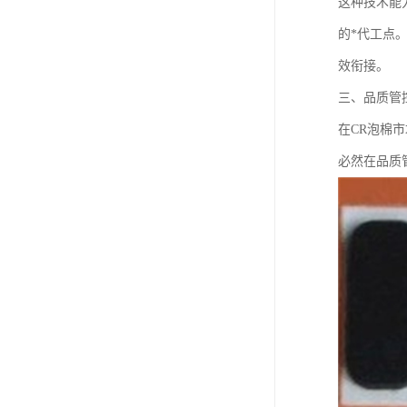
这种技术能
的*代工点
效衔接。
三、品质管
在CR泡棉
必然在品质