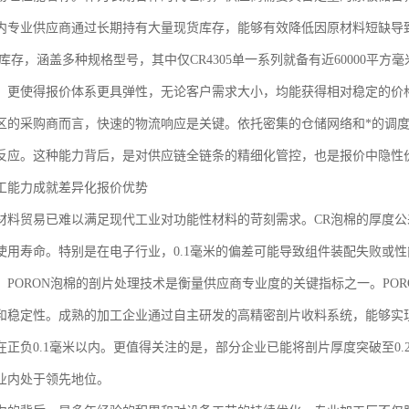
内专业供应商通过长期持有大量现货库存，能够有效降低因原材料短缺导致
板库存，涵盖多种规格型号，其中仅CR4305单一系列就备有近60000平
，更使得报价体系更具弹性，无论客户需求大小，均能获得相对稳定的价
区的采购商而言，快速的物流响应是关键。依托密集的仓储网络和*的调度
反应。这种能力背后，是对供应链全链条的精细化管控，也是报价中隐性
工能力成就差异化报价优势
材料贸易已难以满足现代工业对功能性材料的苛刻需求。CR泡棉的厚度
使用寿命。特别是在电子行业，0.1毫米的偏差可能导致组件装配失败或
，PORON泡棉的剖片处理技术是衡量供应商专业度的关键指标之一。PO
和稳定性。成熟的加工企业通过自主研发的高精密剖片收料系统，能够实现
在正负0.1毫米以内。更值得关注的是，部分企业已能将剖片厚度突破至0.2
业内处于领先地位。