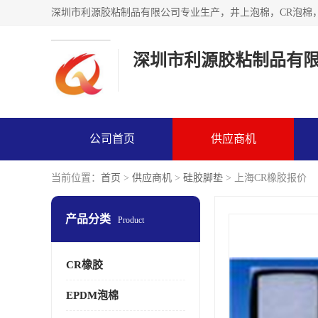
深圳市利源胶粘制品有
公司首页
供应商机
当前位置：
首页
>
供应商机
>
硅胶脚垫
> 上海CR橡胶报价
产品分类
Product
CR橡胶
EPDM泡棉