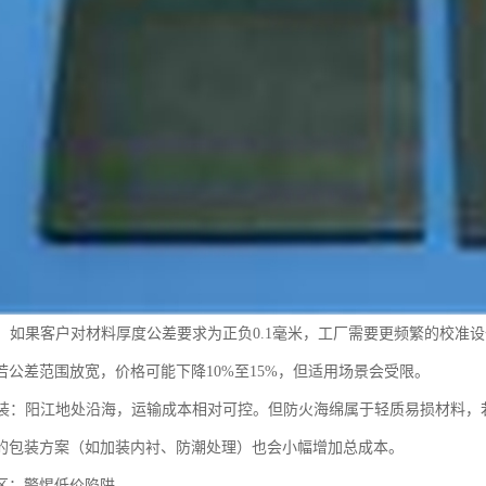
要求：如果客户对材料厚度公差要求为正负0.1毫米，工厂需要更频繁的校
若公差范围放宽，价格可能下降10%至15%，但适用场景会受限。
与包装：阳江地处沿海，运输成本相对可控。但防火海绵属于轻质易损材料
的包装方案（如加装内衬、防潮处理）也会小幅增加总成本。
区：警惕低价陷阱