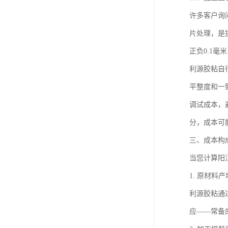
许多客户询
片处理，是
正负0.1
利源胶粘自
平整度和一
调试成本，
分，成本可能
三、成本构
当您计算阳
1. 原材
利源胶粘通
应——常备库