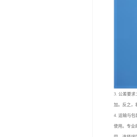
3. 公差
加。反之，
4. 运输
使用。专业
四、选择误