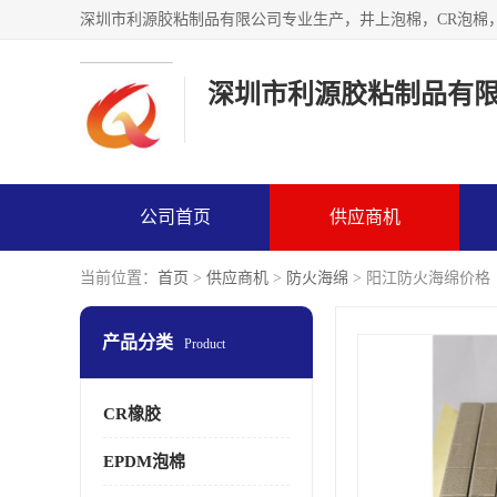
深圳市利源胶粘制品有
公司首页
供应商机
当前位置：
首页
>
供应商机
>
防火海绵
> 阳江防火海绵价格
产品分类
Product
CR橡胶
EPDM泡棉