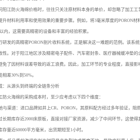
问阳江防火海绵价格时，往往只关注原材料本身的单价，却忽略了加工工
提升材料利用率和使用效果的重要步骤。例如，将3毫米厚度的PORON材料
毫米以内，这需要高精密的设备和丰富的经验积累。
行研发的高精密PORON剖片收料系统，正是解决这一难题的范例。该系统
致性。对于阳江地区涉及精密电子配件、汽车密封条、医疗器械缓冲垫的
避免了因材料误差导致的返工浪费。因此，加工环节的专业程度，直接影
相差30%到50%。
成：从源头到终端的全链条分析
江防火海绵的采购成本时，至少应考虑以下四个维度：
料产地与渠道：进口品牌如井上CR、PORON，其原料配方经过多年验证，
过长期库存近2000床原板，直接对接厂家资源，减少了中间环节，这使
存量近60000平方毫米，出货期短至1小时。