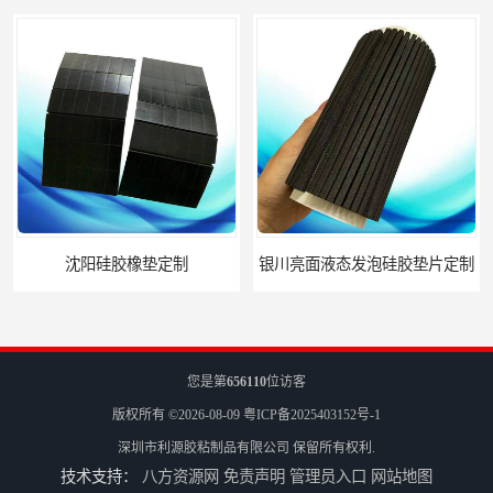
沈阳硅胶橡垫定制
银川亮面液态发泡硅胶垫片定制
您是第
656110
位访客
版权所有 ©2026-08-09
粤ICP备2025403152号-1
深圳市利源胶粘制品有限公司
保留所有权利.
技术支持：
八方资源网
免责声明
管理员入口
网站地图