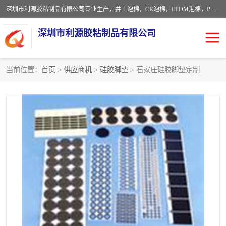
深圳市利源胶粘制品有限公司专业生产，井上泡棉，CR泡棉，EPDM泡棉，PORON泡棉厚度剖切，公差正负0.1mm，硅胶条，脚垫，异形一次成型，雕刻EVA海绵；包装材料:精密仪器、医疗器具、运输时缓冲、防震材料。建筑:住房装潢材料、房屋门窗密封；轻便、强韧性：轻便并且具有较强的韧性，良好的耐油性与耐溶剂性。隔热性：导热性低具有优越的保温性，具有的回弹性。
深圳市利源胶粘制品有限公司
当前位置：
首页
>
供应商机
>
硅胶脚垫
> 石家庄硅胶脚垫定制
CR橡胶
EPDM泡棉
PORON泡棉
防火海绵
EVA珍珠棉异形
硅胶脚垫
佛橡胶泡棉