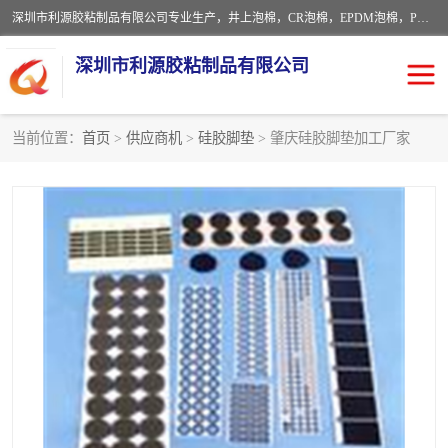
深圳市利源胶粘制品有限公司专业生产，井上泡棉，CR泡棉，EPDM泡棉，PORON泡棉厚度剖切，公差正负0.1mm，硅胶条，脚垫，异形一次成型，雕刻EVA海绵；包装材料:精密仪器、医疗器具、运输时缓冲、防震材料。建筑:住房装潢材料、房屋门窗密封；轻便、强韧性：轻便并且具有较强的韧性，良好的耐油性与耐溶剂性。隔热性：导热性低具有优越的保温性，具有的回弹性。
深圳市利源胶粘制品有限公司
当前位置：
首页
>
供应商机
>
硅胶脚垫
> 肇庆硅胶脚垫加工厂家
CR橡胶
EPDM泡棉
PORON泡棉
防火海绵
EVA珍珠棉异形
硅胶脚垫
佛橡胶泡棉