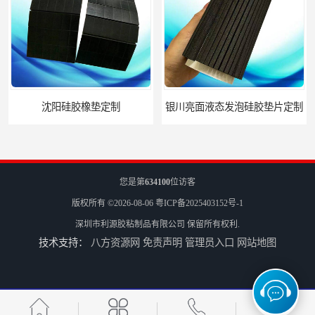
沈阳硅胶橡垫定制
银川亮面液态发泡硅胶垫片定制
您是第
634100
位访客
版权所有 ©2026-08-06
粤ICP备2025403152号-1
深圳市利源胶粘制品有限公司
保留所有权利.
技术支持：
八方资源网
免责声明
管理员入口
网站地图
贵阳硅胶垫片厂家
银川PORON泡绵