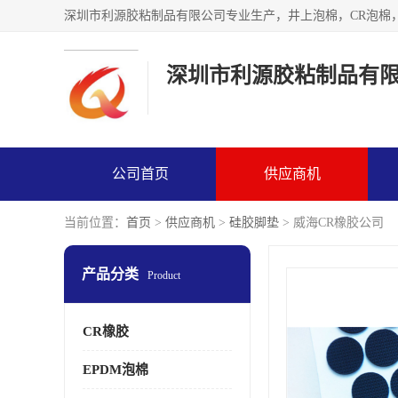
深圳市利源胶粘制品有
公司首页
供应商机
当前位置：
首页
>
供应商机
>
硅胶脚垫
> 威海CR橡胶公司
产品分类
Product
CR橡胶
EPDM泡棉