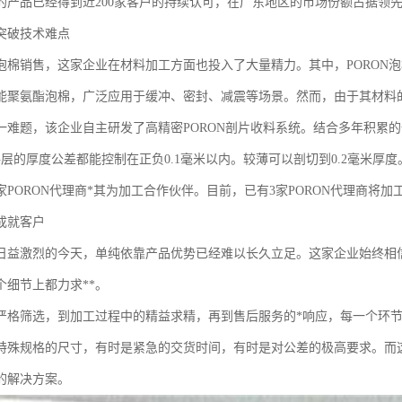
的产品已经得到近200家客户的持续认可，在广东地区的市场份额占据领
突破技术难点
泡棉销售，这家企业在材料加工方面也投入了大量精力。其中，PORON泡
能聚氨酯泡棉，广泛应用于缓冲、密封、减震等场景。然而，由于其材料
一难题，该企业自主研发了高精密PORON剖片收料系统。结合多年积累
每层的厚度公差都能控制在正负0.1毫米以内。较薄可以剖切到0.2毫米
家PORON代理商*其为加工合作伙伴。目前，已有3家PORON代理商将
成就客户
日益激烈的今天，单纯依靠产品优势已经难以长久立足。这家企业始终相信
个细节上都力求**。
严格筛选，到加工过程中的精益求精，再到售后服务的*响应，每一个环
特殊规格的尺寸，有时是紧急的交货时间，有时是对公差的极高要求。而
的解决方案。