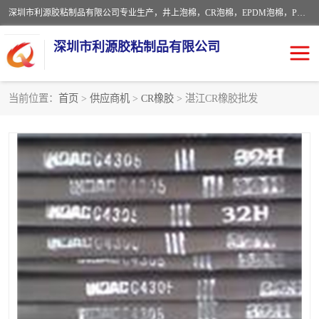
深圳市利源胶粘制品有限公司专业生产，井上泡棉，CR泡棉，EPDM泡棉，PORON泡棉厚度剖切，公差正负0.1mm，硅胶条，脚垫，异形一次成型，雕刻EVA海绵；包装材料:精密仪器、医疗器具、运输时缓冲、防震材料。建筑:住房装潢材料、房屋门窗密封；轻便、强韧性：轻便并且具有较强的韧性，良好的耐油性与耐溶剂性。隔热性：导热性低具有优越的保温性，具有的回弹性。
深圳市利源胶粘制品有限公司
当前位置：
首页
>
供应商机
>
CR橡胶
> 湛江CR橡胶批发
CR橡胶
EPDM泡棉
PORON泡棉
防火海绵
EVA珍珠棉异形
硅胶脚垫
佛橡胶泡棉