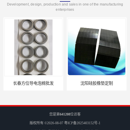
Development, design, production and sales in one of the manufacturing
enterprises
长春方位导电泡棉批发
沈阳硅胶橡垫定制
您是第
641208
位访客
版权所有 ©2026-08-07
粤ICP备2025403152号-1