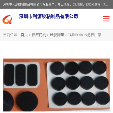
深圳市利源胶粘制品有限公司专业生产，井上泡棉，CR泡棉，EPDM泡棉，PORON泡棉厚度剖切，公差正负0.1mm，硅胶条，脚垫，异形一次成型，雕刻EVA海绵；包装材料:精密仪器、医疗器具、运输时缓冲、防震材料。建筑:住房装潢材料、房屋门窗密封；轻便、强韧性：轻便并且具有较强的韧性，良好的耐油性与耐溶剂性。隔热性：导热性低具有优越的保温性，具有的回弹性。
深圳市利源胶粘制品有限公司
当前位置：
首页
>
供应商机
>
硅胶脚垫
> 福州PORON泡棉厂家
CR橡胶
EPDM泡棉
PORON泡棉
防火海绵
EVA珍珠棉异形
硅胶脚垫
佛橡胶泡棉