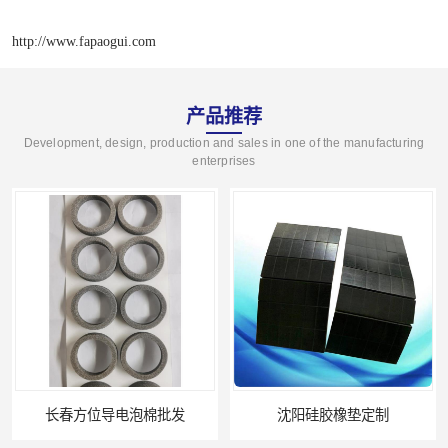
http://www.fapaogui.com
产品推荐
Development, design, production and sales in one of the manufacturing
enterprises
批发
沈阳硅胶橡垫定制