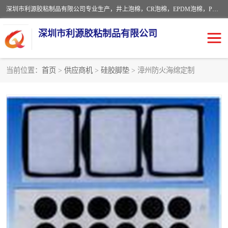
深圳市利源胶粘制品有限公司专业生产，井上泡棉，CR泡棉，EPDM泡棉，PORON泡棉厚度剖切，公差正负0.1mm，硅胶条，脚垫，异形一次成型，雕刻EVA海绵；包装材料:精密仪器、医疗器具、运输时缓冲、防震材料。建筑:住房装潢材料、房屋门窗密封；轻便、强韧性：轻便并且具有较强的韧性，良好的耐油性与耐溶剂性。隔热性：导热性低具有优越的保温性，具有的回弹性。
深圳市利源胶粘制品有限公司
当前位置：
首页
>
供应商机
>
硅胶脚垫
> 漳州防火海绵定制
CR橡胶
EPDM泡棉
PORON泡棉
防火海绵
EVA珍珠棉异形
硅胶脚垫
佛橡胶泡棉