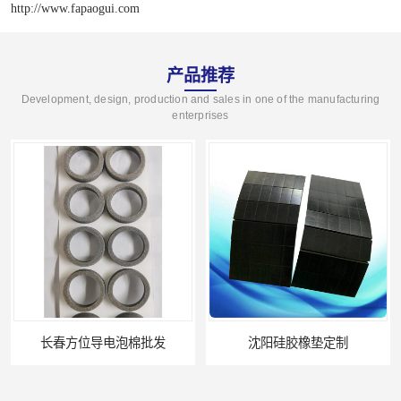
http://www.fapaogui.com
产品推荐
Development, design, production and sales in one of the manufacturing
enterprises
沈阳硅胶橡垫定制