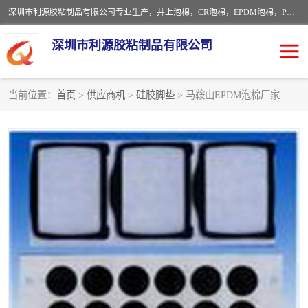
深圳市利源胶粘制品有限公司专业生产，井上泡棉，CR泡棉，EPDM泡棉，PORON泡棉厚度剖切，公差正负0.1mm，硅胶条，脚垫，异形一次成型，雕刻EVA海绵；包装材料:精密仪器、医疗器具、运输时缓冲、防震材料。建筑:住房装潢材料、房屋门窗密封；轻便、强韧性：轻便并且具有较强的韧性，良好的耐油性与耐溶剂性。隔热性：导热性低具有优越的保温性，具有的回弹性。
深圳市利源胶粘制品有限公司
当前位置：
首页
>
供应商机
>
硅胶脚垫
> 马鞍山EPDM泡棉厂家
CR橡胶
EPDM泡棉
PORON泡棉
防火海绵
EVA珍珠棉异形
硅胶脚垫
佛橡胶泡棉