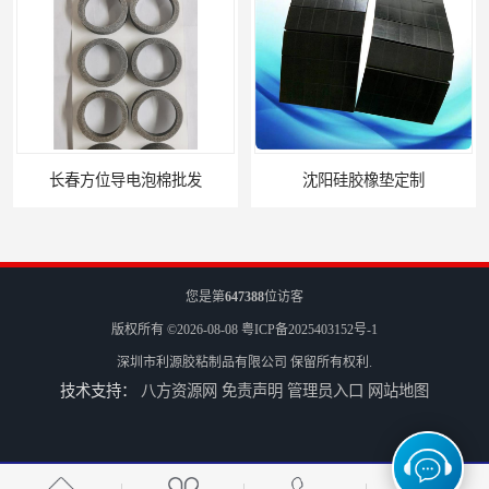
长春方位导电泡棉批发
沈阳硅胶橡垫定制
您是第
647388
位访客
版权所有 ©2026-08-08
粤ICP备2025403152号-1
深圳市利源胶粘制品有限公司
保留所有权利.
技术支持：
八方资源网
免责声明
管理员入口
网站地图
银川亮面液态发泡硅胶垫片定制
贵阳硅胶垫片厂家