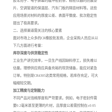
胶常用于：电子屏幕的缓冲密封条、精密仪器的防震垫
片、空调管道的保温层、汽车门板的隔音材料等。这些
应用场景对材料的厚度公差、表面平整度、批次稳定性
提出了极高要求。
二、选择渠道需关注的核心要素
面对市场上众多的CR橡胶批发商，企业采购人员应从以
下几方面进行考量：
库存深度与供货稳定性
工业生产讲究效率，一旦生产线因缺料停工，损失难以
估量。理想供应商应具备充裕的现货储备，能应对紧急
订单。特别是CR4305这类常用规格，若库存充足，可大
幅缩短交期。
加工精度与定制能力
不同产品对泡棉厚度有严苛要求。例如，电子密封件需
要0.2毫米甚至更薄的片材，且厚度公差需控制在±0.05