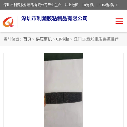
深圳市利源胶粘制品有限公司专业生产，井上泡棉，CR泡棉，EPDM泡棉，PORON泡棉厚度剖切，公差正负0.1mm，硅胶条，脚垫，异形一次成型，雕刻EVA海绵；包装材料:精密仪器、医疗器具、运输时缓冲、防震材料。建筑:住房装潢材料、房屋门窗密封；轻便、强韧性：轻便并且具有较强的韧性，良好的耐油性与耐溶剂性。隔热性：导热性低具有优越的保温性，具有的回弹性。
深圳市利源胶粘制品有限公司
当前位置：
首页
>
供应商机
>
CR橡胶
> 江门CR橡胶批发渠道推荐
CR橡胶
EPDM泡棉
PORON泡棉
防火海绵
EVA珍珠棉异形
硅胶脚垫
佛橡胶泡棉