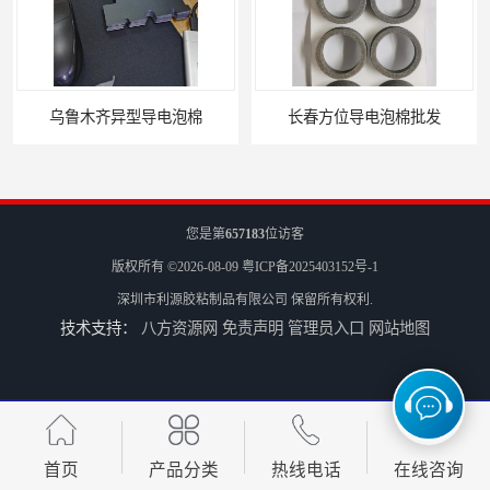
乌鲁木齐异型导电泡棉
长春方位导电泡棉批发
您是第
657183
位访客
版权所有 ©2026-08-09
粤ICP备2025403152号-1
深圳市利源胶粘制品有限公司
保留所有权利.
技术支持：
八方资源网
免责声明
管理员入口
网站地图
沈阳硅胶橡垫定制
银川亮面液态发泡硅胶垫片定制
首页
产品分类
热线电话
在线咨询