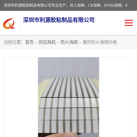
深圳市利源胶粘制品有限公司专业生产，井上泡棉，CR泡棉，EPDM泡棉，PORON泡棉厚度剖切，公差正负0.1mm，硅胶条，脚垫，异形一次成型，雕刻EVA海绵；包装材料:精密仪器、医疗器具、运输时缓冲、防震材料。建筑:住房装潢材料、房屋门窗密封；轻便、强韧性：轻便并且具有较强的韧性，良好的耐油性与耐溶剂性。隔热性：导热性低具有优越的保温性，具有的回弹性。
深圳市利源胶粘制品有限公司
当前位置：
首页
>
供应商机
>
防火海绵
> 肇庆防火海绵价格
CR橡胶
EPDM泡棉
PORON泡棉
防火海绵
EVA珍珠棉异形
硅胶脚垫
佛橡胶泡棉