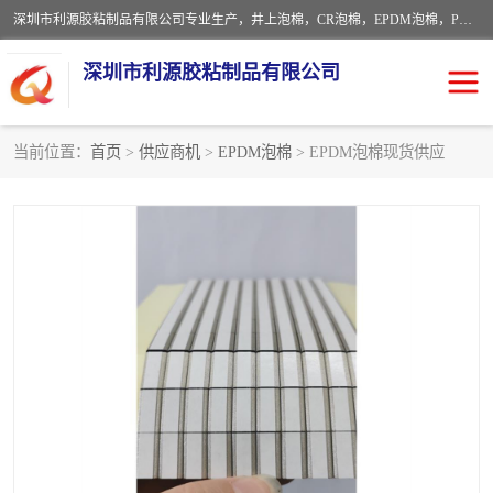
深圳市利源胶粘制品有限公司专业生产，井上泡棉，CR泡棉，EPDM泡棉，PORON泡棉厚度剖切，公差正负0.1mm，硅胶条，脚垫，异形一次成型，雕刻EVA海绵；包装材料:精密仪器、医疗器具、运输时缓冲、防震材料。建筑:住房装潢材料、房屋门窗密封；轻便、强韧性：轻便并且具有较强的韧性，良好的耐油性与耐溶剂性。隔热性：导热性低具有优越的保温性，具有的回弹性。
深圳市利源胶粘制品有限公司
当前位置：
首页
>
供应商机
>
EPDM泡棉
> EPDM泡棉现货供应
CR橡胶
EPDM泡棉
PORON泡棉
防火海绵
EVA珍珠棉异形
硅胶脚垫
佛橡胶泡棉