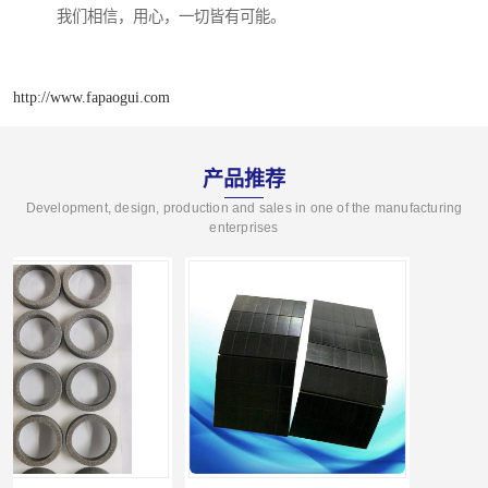
我们相信，用心，一切皆有可能。
http://www.fapaogui.com
产品推荐
Development, design, production and sales in one of the manufacturing
enterprises