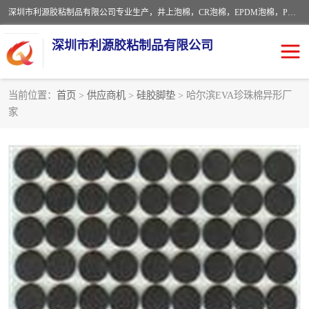
深圳市利源胶粘制品有限公司专业生产，井上泡棉，CR泡棉，EPDM泡棉，PORON泡棉厚度剖切，公差正负0.1mm，硅胶条，脚垫，异形一次成型，雕刻EVA海绵；包装材料:精密仪器、医疗器具、运输时缓冲、防震材料。建筑:住房装潢材料、房屋门窗密封；轻便、强韧性：轻便并且具有较强的韧性，良好的耐油性与耐溶剂性。隔热性：导热性低具有优越的保温性，具有的回弹性。
深圳市利源胶粘制品有限公司
当前位置：
首页
>
供应商机
>
硅胶脚垫
> 哈尔滨EVA珍珠棉异形厂
家
CR橡胶
EPDM泡棉
PORON泡棉
防火海绵
EVA珍珠棉异形
硅胶脚垫
佛橡胶泡棉