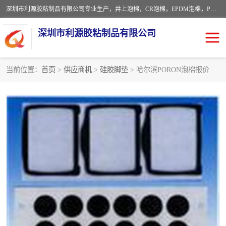
深圳市利源胶粘制品有限公司专业生产，井上泡棉，CR泡棉，EPDM泡棉，PORON泡棉厚度剖切，公差正负0.1mm，硅胶条，脚垫，异形一次成型，雕刻EVA海绵；包装材料:精密仪器、医疗器具、运输时缓冲、防震材料。建筑:住房装潢材料、房屋门窗密封；轻便、强韧性：轻便并且具有较强的韧性，良好的耐油性与耐溶剂性。隔热性：导热性低具有优越的保温性，具有的回弹性。
深圳市利源胶粘制品有限公司
当前位置：
首页
>
供应商机
>
硅胶脚垫
> 哈尔滨PORON泡棉报价
CR橡胶
EPDM泡棉
PORON泡棉
防火海绵
EVA珍珠棉异形
硅胶脚垫
佛橡胶泡棉