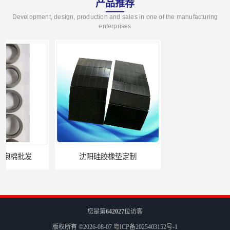
产品推荐
Development, design, production and sales in one of the manufacturing
enterprises
沈阳硅胶橡垫定制
银川亮面液态发泡硅胶垫片定制
您是第
642027
位访客
版权所有 ©2026-08-07
粤ICP备2025403152号-1