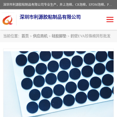
深圳市利源胶粘制品有限公司专业生产，井上泡棉，CR泡棉，EPDM泡棉，PORON泡棉厚度剖切，公差正负0.1mm，硅胶条，脚垫，异形一次成型，雕刻EVA海绵；包装材料:精密仪器、医疗器具、运输时缓冲、防震材料。建筑:住房装潢材料、房屋门窗密封；轻便、强韧性：轻便并且具有较强的韧性，良好的耐油性与耐溶剂性。隔热性：导热性低具有优越的保温性，具有的回弹性。
深圳市利源胶粘制品有限公司
当前位置：
首页
>
供应商机
>
硅胶脚垫
> 鹤壁EVA珍珠棉异形批发
CR橡胶
EPDM泡棉
PORON泡棉
防火海绵
EVA珍珠棉异形
硅胶脚垫
佛橡胶泡棉