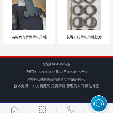
长春方位导电泡棉批发
沈阳硅胶橡垫定制
您是第
643435
位访客
版权所有 ©2026-08-07
粤ICP备2025403152号-1
深圳市利源胶粘制品有限公司
保留所有权利.
技术支持：
八方资源网
免责声明
管理员入口
网站地图
银川亮面液态发泡硅胶垫片定制
贵阳硅胶垫片厂家