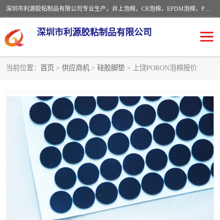
深圳市利源胶粘制品有限公司专业生产，井上泡棉，CR泡棉，EPDM泡棉，PORON泡棉厚度剖切，公差正负0.1mm，硅胶条，脚垫，异形一次成型，雕刻EVA海绵；包装材料:精密仪器、医疗器具、运输时缓冲、防震材料。建筑:住房装潢材料、房屋门窗密封；轻便、强韧性：轻便并且具有较强的韧性，良好的耐油性与耐溶剂性。隔热性：导热性低具有优越的保温性，具有的回弹性。
深圳市利源胶粘制品有限公司
当前位置：
首页
>
供应商机
>
硅胶脚垫
> 上饶PORON泡棉报价
CR橡胶
EPDM泡棉
PORON泡棉
防火海绵
EVA珍珠棉异形
硅胶脚垫
佛橡胶泡棉