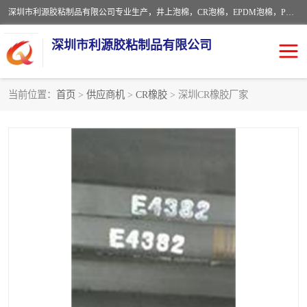
深圳市利源胶粘制品有限公司专业生产，井上泡棉，CR泡棉，EPDM泡棉，PORON泡棉厚度剖切，公差正负0.1mm，硅胶条，脚垫，异形一次成型，雕刻EVA海绵；包装材料:精密仪器、医疗器具、运输时缓冲、防震材料。建筑:住房装潢材料、房屋门窗密封；轻便、强韧性：轻便并且具有较强的韧性，良好的耐油性与耐溶剂性。隔热性：导热性低具有优越的保温性，具有的回弹性。
深圳市利源胶粘制品有限公司
当前位置：
首页
>
供应商机
>
CR橡胶
> 深圳CR橡胶厂家
CR橡胶
EPDM泡棉
PORON泡棉
防火海绵
EVA珍珠棉异形
硅胶脚垫
佛橡胶泡棉