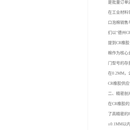
是批量订单
在工业材料
口泡棉销售
们以“德州
提到CR橡
棉作为核心
门型号的存
在0.2MM
CR橡胶供
二、精密剖
在CR橡胶
了高精密的
±0.1MM