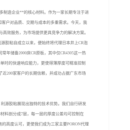
多制造企业**的核心材料。作为一家长期专注于进
知客户对品质、交期与成本的多重需求。今天，我
工与高效服务，为市场提供更具竞争力的解决方案。
。利源胶粘自成立以来，便始终将代理日本井上CR泡
储备2000床CR原板，其中仅CR4305这一热
订单时的快速响应能力，更使得薄厚度可精准控制
得了近200家客户的长期信赖，并成功占据广东市场
中，利源胶粘展现出独特的技术优势。我们自行研发
的材料剖分成7层，每一层的厚度公差均可控制在
理商的高度认可，更使我们成为三家主要PORON代理