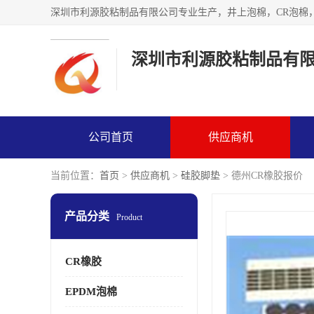
深圳市利源胶粘制品有
公司首页
供应商机
当前位置：
首页
>
供应商机
>
硅胶脚垫
> 德州CR橡胶报价
产品分类
Product
CR橡胶
EPDM泡棉