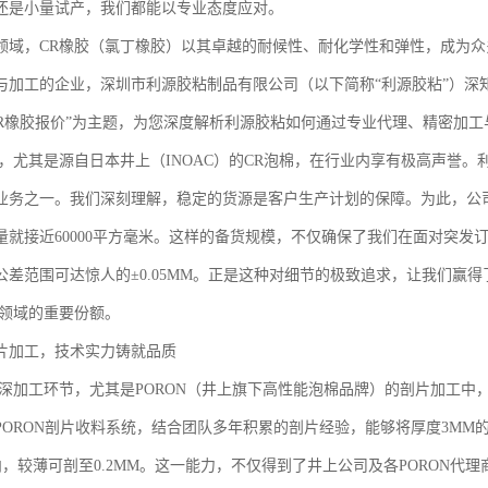
还是小量试产，我们都能以专业态度应对。
领域，CR橡胶（氯丁橡胶）以其卓越的耐候性、耐化学性和弹性，成为众
与加工的企业，深圳市利源胶粘制品有限公司（以下简称“利源胶粘”）深
CR橡胶报价”为主题，为您深度解析利源胶粘如何通过专业代理、精密加
胶，尤其是源自日本井上（INOAC）的CR泡棉，在行业内享有极高声誉
业务之一。我们深刻理解，稳定的货源是客户生产计划的保障。为此，公司常年
量就接近60000平方毫米。这样的备货规模，不仅确保了我们在面对突发
，公差范围可达惊人的±0.05MM。正是这种对细节的极致追求，让我们赢
应领域的重要份额。
片加工，技术实力铸就品质
的深加工环节，尤其是PORON（井上旗下高性能泡棉品牌）的剖片加工
PORON剖片收料系统，结合团队多年积累的剖片经验，能够将厚度3MM
以内，较薄可剖至0.2MM。这一能力，不仅得到了井上公司及各PORON代