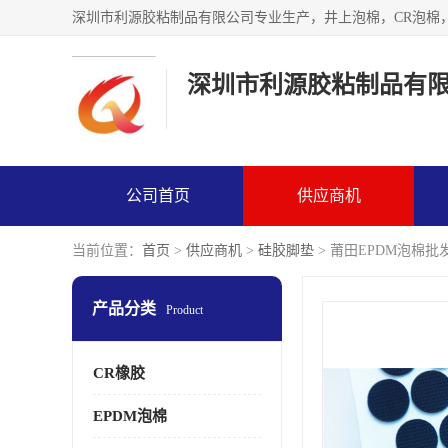
深圳市利源胶粘制品有
公司首页
供应商机
当前位置：
首页
>
供应商机
>
硅胶脚垫
> 莆田EPDM泡棉批
产品分类
Product
CR橡胶
EPDM泡棉