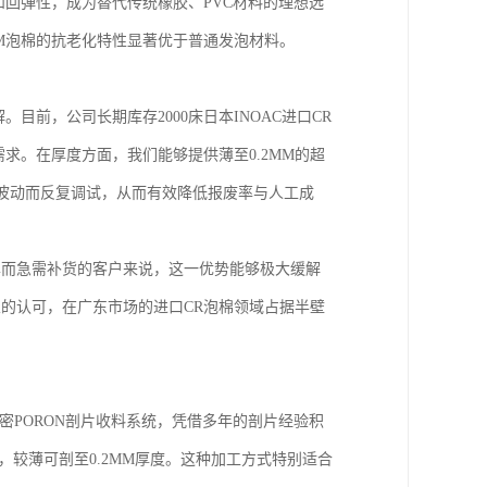
和回弹性，成为替代传统橡胶、PVC材料的理想选
M泡棉的抗老化特性显著优于普通发泡材料。
前，公司长期库存2000床日本INOAC进口CR
需求。在厚度方面，我们能够提供薄至0.2MM的超
差波动而反复调试，从而有效降低报废率与人工成
单而急需补货的客户来说，这一优势能够极大缓解
业的认可，在广东市场的进口CR泡棉领域占据半壁
密PORON剖片收料系统，凭借多年的剖片经验积
，较薄可剖至0.2MM厚度。这种加工方式特别适合