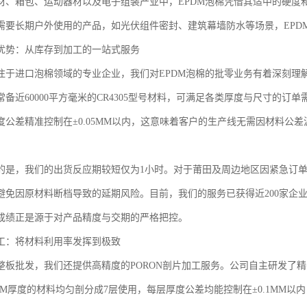
材、箱包、运动器材以及电子组装产业中，EPDM泡棉凭借其适中的硬度
需要长期户外使用的产品，如光伏组件密封、建筑幕墙防水等场景，EPD
优势：从库存到加工的一站式服务
注于进口泡棉领域的专业企业，我们对EPDM泡棉的批零业务有着深刻理解。目
备近60000平方毫米的CR4305型号材料，可满足各类厚度与尺寸的订单
度公差精准控制在±0.05MM以内，这意味着客户的生产线无需因材料公
的是，我们的出货反应期较短仅为1小时。对于莆田及周边地区因紧急订
避免因原材料断档导致的延期风险。目前，我们的服务已获得近200家企
成绩正是源于对产品精度与交期的严格把控。
工：将材料利用率发挥到极致
整板批发，我们还提供高精度的PORON剖片加工服务。公司自主研发了精
MM厚度的材料均匀剖分成7层使用，每层厚度公差均能控制在±0.1MM以内