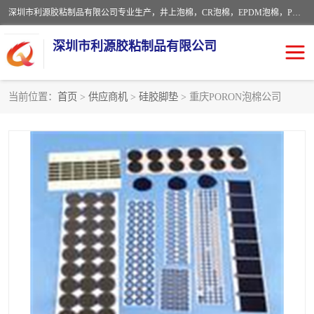
深圳市利源胶粘制品有限公司专业生产，井上泡棉，CR泡棉，EPDM泡棉，PORON泡棉厚度剖切，公差正负0.1mm，硅胶条，脚垫，异形一次成型，雕刻EVA海绵；包装材料:精密仪器、医疗器具、运输时缓冲、防震材料。建筑:住房装潢材料、房屋门窗密封；轻便、强韧性：轻便并且具有较强的韧性，良好的耐油性与耐溶剂性。隔热性：导热性低具有优越的保温性，具有的回弹性。
深圳市利源胶粘制品有限公司
当前位置：
首页
>
供应商机
>
硅胶脚垫
> 重庆PORON泡棉公司
CR橡胶
EPDM泡棉
PORON泡棉
防火海绵
EVA珍珠棉异形
硅胶脚垫
佛橡胶泡棉