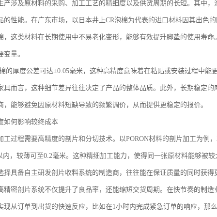
生产涉及原材料的采购、加工工艺的精细度以及供货周期的长短。其中，
品的性能。在广东市场，以日本井上CR泡棉为代表的进口材料因其出色
棉，这类材料在长期使用中不易老化变形，能够有效提升脚垫的使用寿命
要变量。
泡棉的厚度公差可达±0.05毫米，这种高精度意味着在粘贴或安装过程中
家具而言，这种细节差异往往决定了产品的整体品质。此外，长期稳定的
商，能够避免因原材料短缺导致的频繁调价，从而提供更稳定的报价。
度如何影响较终成本
加工过程需要高精度的剖片和分切技术。以PORON材料的剖片加工为例，
毫米以内，较薄可至0.2毫米。这种精细加工能力，使得同一张原材料能够
选择具备自主研发剖片收料系统的制造商，往往能在保证质量的同时获得
高精密剖片系统不仅提升了良品率，还能缩短交货周期。在快节奏的制造
实现从订单到出货的快速反应，比如在1小时内完成紧急订单的响应，那