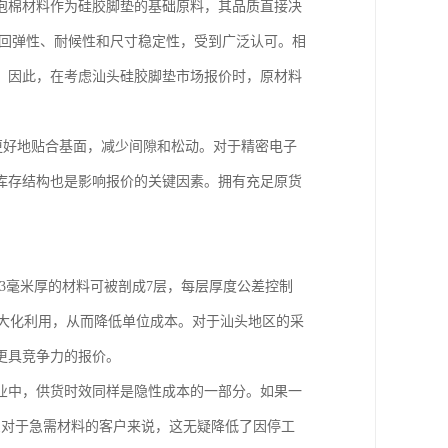
泡棉材料作为硅胶脚垫的基础原料，其品质直接决
的回弹性、耐候性和尺寸稳定性，受到广泛认可。相
。因此，在考虑汕头硅胶脚垫市场报价时，原材料
能更好地贴合基面，减少间隙和松动。对于精密电子
库存结构也是影响报价的关键因素。拥有充足原货
3毫米厚的材料可被剖成7层，每层厚度公差控制
被较大化利用，从而降低单位成本。对于汕头地区的采
更具竞争力的报价。
业中，供货时效同样是隐性成本的一部分。如果一
么对于急需材料的客户来说，这无疑降低了因停工