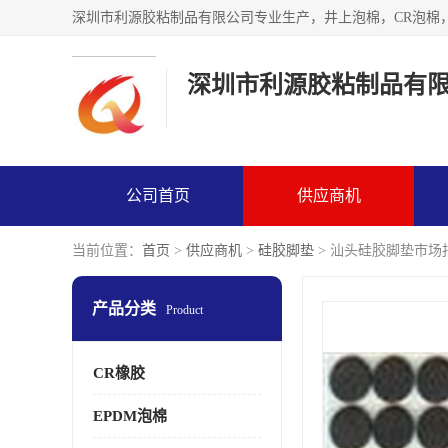
深圳市利源胶粘制品有
公司首页
供应商机
当前位置：
首页
>
供应商机
>
硅胶脚垫
> 汕头硅胶脚垫市场
产品分类
Product
CR橡胶
EPDM泡棉