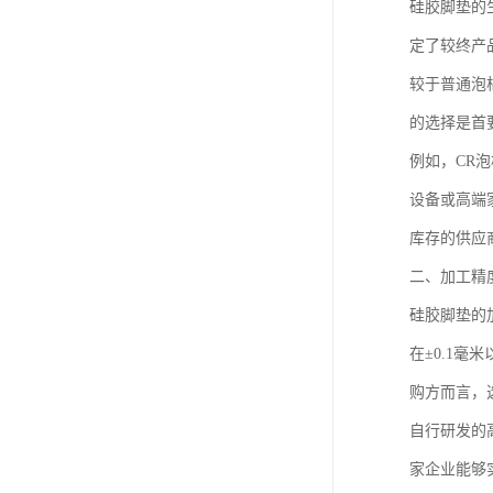
硅胶脚垫的
定了较终产
较于普通泡
的选择是首
例如，CR
设备或高端
库存的供应
二、加工精
硅胶脚垫的
在±0.1
购方而言，
自行研发的
家企业能够