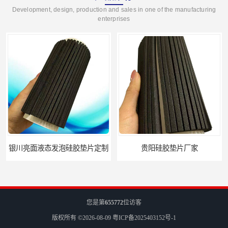
Development, design, production and sales in one of the manufacturing
enterprises
银川亮面液态发泡硅胶垫片定制
贵阳硅胶垫片厂家
您是第
655772
位访客
版权所有 ©2026-08-09
粤ICP备2025403152号-1