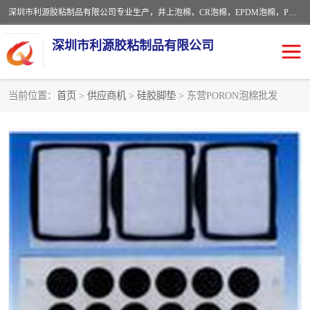
深圳市利源胶粘制品有限公司专业生产，井上泡棉，CR泡棉，EPDM泡棉，PORON泡棉厚度剖切，公差正负0.1mm，硅胶条，脚垫，异形一次成型，雕刻EVA海绵；包装材料:精密仪器、医疗器具、运输时缓冲、防震材料。建筑:住房装潢材料、房屋门窗密封；轻便、强韧性：轻便并且具有较强的韧性，良好的耐油性与耐溶剂性。隔热性：导热性低具有优越的保温性，具有的回弹性。
深圳市利源胶粘制品有限公司
当前位置：
首页
>
供应商机
>
硅胶脚垫
> 东营PORON泡棉批发
CR橡胶
EPDM泡棉
PORON泡棉
防火海绵
EVA珍珠棉异形
硅胶脚垫
佛橡胶泡棉