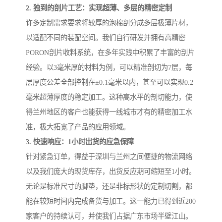
2. 独到的剖片工艺：实现超薄、多层的精密定制
许多定制需求要求将较厚的泡棉剖分成多层极薄片材，
以适配不同的装配空间。我们自行研发并拥有高精密
PORON剖片收料系统，在多年实践中积累了丰富的剖片
经验。以3毫米厚的材料为例，可以精准剖切为7层，每
层厚度公差全部控制在±0.1毫米以内，甚至可以实现0.2
毫米超薄厚度的稳定加工。这种高水平的剖切能力，使
得兰州地区的客户也能获得一线城市才有的精密加工水
准，极大拓宽了产品的应用领域。
3. 快速响应：1小时出货的应急保障
针对紧急订单，得益于深圳与兰州之间便捷的物流网络
以及我们庞大的现货库存，出货反应期可缩短至1小时。
无论是标准尺寸的脚垫，还是非标形状的定制切割，都
能在较短时间内完成备货与加工。这一能力已得到近200
家客户的持续认可，并使我们占据广东市场半壁江山。