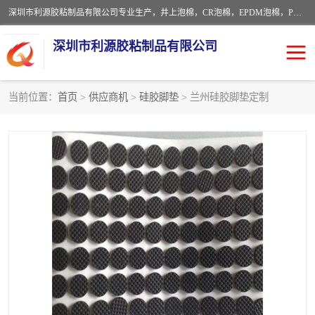
深圳市利源胶粘制品有限公司专业生产，井上泡棉，CR泡棉，EPDM泡棉，PORON泡棉厚度剖切，公差正负0.1mm，硅胶条，脚垫，异形一次成型，雕刻EVA海绵；包装材料:精密仪器、医疗器具、运输时缓冲、防震材料。建筑:住房装潢材料、房屋门窗密封；轻便、强韧性：轻便并且具有较强的韧性，良好的耐油性与耐溶剂性。隔热性：导热性低具有优越的保温性，具有的回弹性。
深圳市利源胶粘制品有限公司
当前位置：
首页
>
供应商机
>
硅胶脚垫
> 兰州硅胶脚垫定制
CR橡胶
EPDM泡棉
PORON泡棉
防火海绵
EVA珍珠棉异形
硅胶脚垫
佛橡胶泡棉