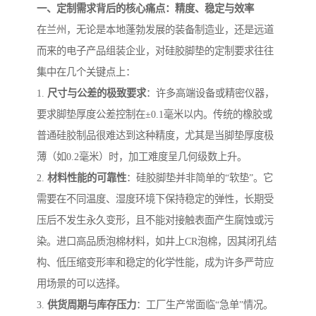
一、定制需求背后的核心痛点：精度、稳定与效率
在兰州，无论是本地蓬勃发展的装备制造业，还是远道
而来的电子产品组装企业，对硅胶脚垫的定制要求往往
集中在几个关键点上：
1.
尺寸与公差的极致要求
：许多高端设备或精密仪器，
要求脚垫厚度公差控制在±0.1毫米以内。传统的橡胶或
普通硅胶制品很难达到这种精度，尤其是当脚垫厚度极
薄（如0.2毫米）时，加工难度呈几何级数上升。
2.
材料性能的可靠性
：硅胶脚垫并非简单的“软垫”。它
需要在不同温度、湿度环境下保持稳定的弹性，长期受
压后不发生永久变形，且不能对接触表面产生腐蚀或污
染。进口高品质泡棉材料，如井上CR泡棉，因其闭孔结
构、低压缩变形率和稳定的化学性能，成为许多严苛应
用场景的可以选择。
3.
供货周期与库存压力
：工厂生产常面临“急单”情况。