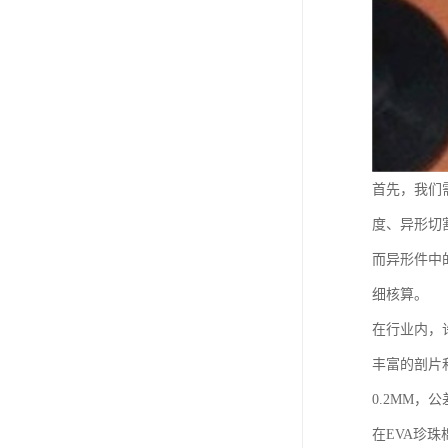
首先，我们
度、异形切
而异形件中
细核算。
在行业内，
丰富的剖片和
0.2MM
在EVA珍