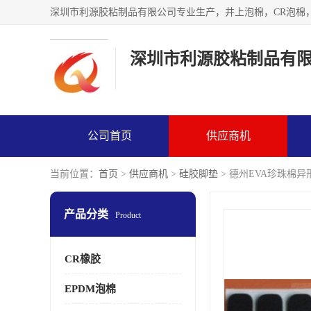
深圳市利源胶粘制品有
公司首页
供应商机
当前位置：
首页
>
供应商机
>
硅胶脚垫
> 德州EVA珍珠棉异
产品分类
Product
CR橡胶
EPDM泡棉