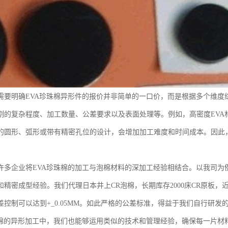
需要明确EVA珍珠棉异形件的报价并非简单的一口价，而是根据多个维度
割的复杂程度、加工数量、公差要求以及表面处理等。例如，高密度EVA
的圆形、弧形或带有精密孔位的设计，会增加加工难度和时间成本。因此
许多企业将EVA珍珠棉的加工与泡棉材料的深加工经验相结合。以我司为
精密成型经验。我们代理日本井上CR泡棉，长期库存2000床CR原板，近60
，公差控制可以达到+_0.05MM。如此严格的公差标准，得益于我们自行
珠棉的异形加工中，我们也能够运用类似的技术和管理经验，确保每一片材