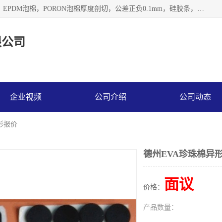
深圳市利源胶粘制品有限公司专业生产，井上泡棉，CR泡棉，EPDM泡棉，PORON泡棉厚度剖切，公差正负0.1mm，硅胶条，脚垫，异形一次成型，雕刻EVA海绵；包装材料:精密仪器、医疗器具、运输时缓冲、防震材料。建筑:住房装潢材料、房屋门窗密封；轻便、强韧性：轻便并且具有较强的韧性，良好的耐油性与耐溶剂性。隔热性：导热性低具有优越的保温性，具有的回弹性。
限公司
企业视频
公司介绍
公司动态
形报价
德州EVA珍珠棉异
面议
价格：
产品数量：