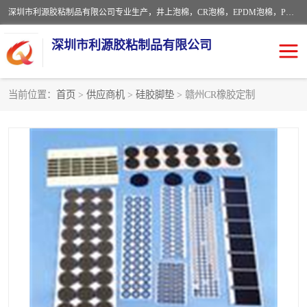
深圳市利源胶粘制品有限公司专业生产，井上泡棉，CR泡棉，EPDM泡棉，PORON泡棉厚度剖切，公差正负0.1mm，硅胶条，脚垫，异形一次成型，雕刻EVA海绵；包装材料:精密仪器、医疗器具、运输时缓冲、防震材料。建筑:住房装潢材料、房屋门窗密封；轻便、强韧性：轻便并且具有较强的韧性，良好的耐油性与耐溶剂性。隔热性：导热性低具有优越的保温性，具有的回弹性。
深圳市利源胶粘制品有限公司
当前位置：
首页
>
供应商机
>
硅胶脚垫
> 赣州CR橡胶定制
CR橡胶
EPDM泡棉
PORON泡棉
防火海绵
EVA珍珠棉异形
硅胶脚垫
佛橡胶泡棉