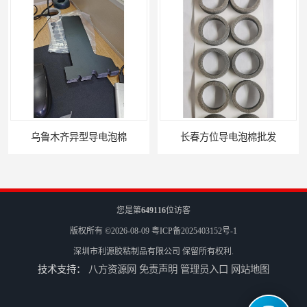
乌鲁木齐异型导电泡棉
长春方位导电泡棉批发
您是第
649116
位访客
版权所有 ©2026-08-09
粤ICP备2025403152号-1
深圳市利源胶粘制品有限公司
保留所有权利.
技术支持：
八方资源网
免责声明
管理员入口
网站地图