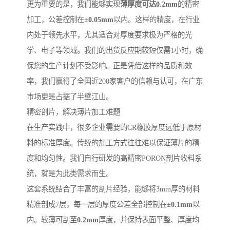
更为重要的是，我们能够实现
薄厚度可达0.2mm
的精密
加工，公差控制在
±0.05mm
以内。这样的精度，在行业
内处于领先水平，尤其适合对厚度要求极为严格的光
学、电子等领域。我们的出货反应期较短仅需1小时，确
保您的生产计划不受影响。正是凭借这样的品质和效
率，我们赢得了全国近200家客户的信赖与认可，在广东
市场更是占据了半壁江山。
精密剖片，解决薄片加工难题
在生产实践中，很多企业需要的CR橡胶厚度远低于原材
料的标准厚度。传统的加工方式往往难以保证薄片的精
度和均匀性。我们自行研发的高精密PORON剖片收料系
统，就是为此类需求而生。
这套系统结合了丰富的剖片经验，能够将3mm厚的材料
精准剖成7层，每一层的厚度公差全部控制在
±0.1mm
以
内。较薄可剖至
0.2mm
厚度，并保持表面平整、厚度均